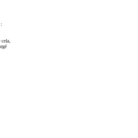
 :
 cela,
argé